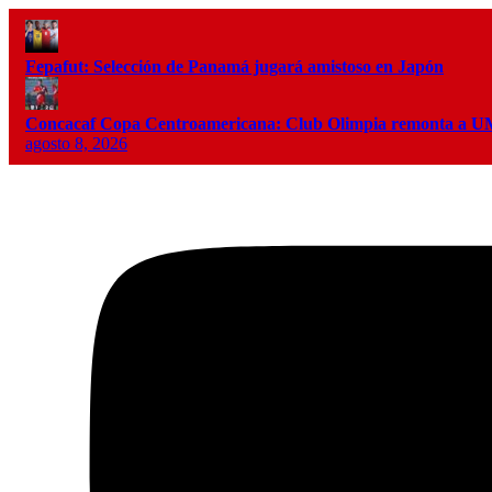
Fepafut: Selección de Panamá jugará amistoso en Japón
Concacaf Copa Centroamericana: Club Olimpia remonta a
agosto 8, 2026