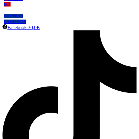
LPF
COMPRAR
CAMISETAS
Facebook
30,0K