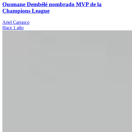
Ousmane Dembélé nombrado MVP de la
Champions League
Ariel Carrasco
Hace 1 año