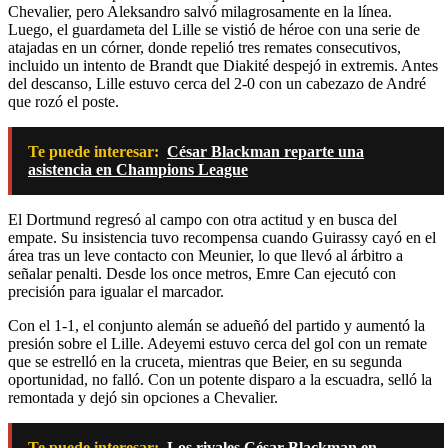
Chevalier, pero Aleksandro salvó milagrosamente en la línea.
Luego, el guardameta del Lille se vistió de héroe con una serie de
atajadas en un córner, donde repelió tres remates consecutivos,
incluido un intento de Brandt que Diakité despejó in extremis. Antes
del descanso, Lille estuvo cerca del 2-0 con un cabezazo de André
que rozó el poste.
Te puede interesar:
César Blackman reparte una
asistencia en Champions League
El Dortmund regresó al campo con otra actitud y en busca del
empate. Su insistencia tuvo recompensa cuando Guirassy cayó en el
área tras un leve contacto con Meunier, lo que llevó al árbitro a
señalar penalti. Desde los once metros, Emre Can ejecutó con
precisión para igualar el marcador.
Con el 1-1, el conjunto alemán se adueñó del partido y aumentó la
presión sobre el Lille. Adeyemi estuvo cerca del gol con un remate
que se estrelló en la cruceta, mientras que Beier, en su segunda
oportunidad, no falló. Con un potente disparo a la escuadra, selló la
remontada y dejó sin opciones a Chevalier.
Te puede interesar:
Los rivales César Blackman en