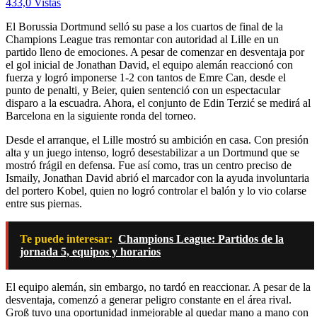
433,0 Vistas
El Borussia Dortmund selló su pase a los cuartos de final de la
Champions League tras remontar con autoridad al Lille en un
partido lleno de emociones. A pesar de comenzar en desventaja por
el gol inicial de Jonathan David, el equipo alemán reaccionó con
fuerza y logró imponerse 1-2 con tantos de Emre Can, desde el
punto de penalti, y Beier, quien sentenció con un espectacular
disparo a la escuadra. Ahora, el conjunto de Edin Terzić se medirá al
Barcelona en la siguiente ronda del torneo.
Desde el arranque, el Lille mostró su ambición en casa. Con presión
alta y un juego intenso, logró desestabilizar a un Dortmund que se
mostró frágil en defensa. Fue así como, tras un centro preciso de
Ismaily, Jonathan David abrió el marcador con la ayuda involuntaria
del portero Kobel, quien no logró controlar el balón y lo vio colarse
entre sus piernas.
Te puede interesar:
Champions League: Partidos de la
jornada 5, equipos y horarios
El equipo alemán, sin embargo, no tardó en reaccionar. A pesar de la
desventaja, comenzó a generar peligro constante en el área rival.
Groß tuvo una oportunidad inmejorable al quedar mano a mano con