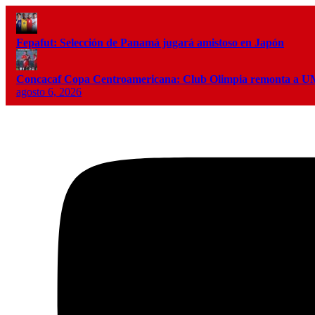
Fepafut: Selección de Panamá jugará amistoso en Japón
Concacaf Copa Centroamericana: Club Olimpia remonta a
agosto 6, 2026