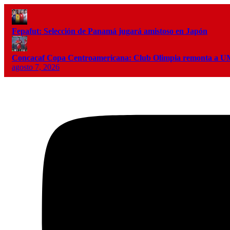
Fepafut: Selección de Panamá jugará amistoso en Japón
Concacaf Copa Centroamericana: Club Olimpia remonta a
agosto 7, 2026