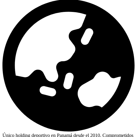
Único holding deportivo en Panamá desde el 2010. Comprometidos