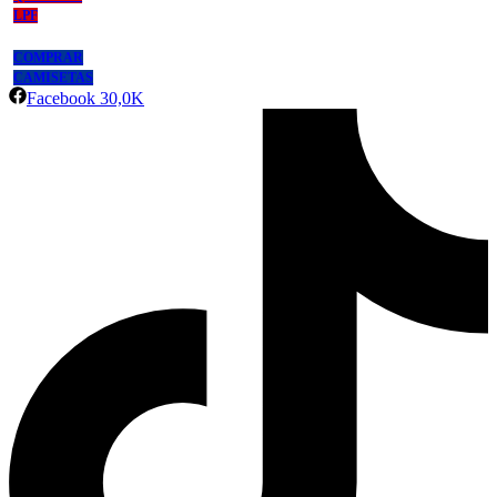
LPF
COMPRAR
CAMISETAS
Facebook
30,0K