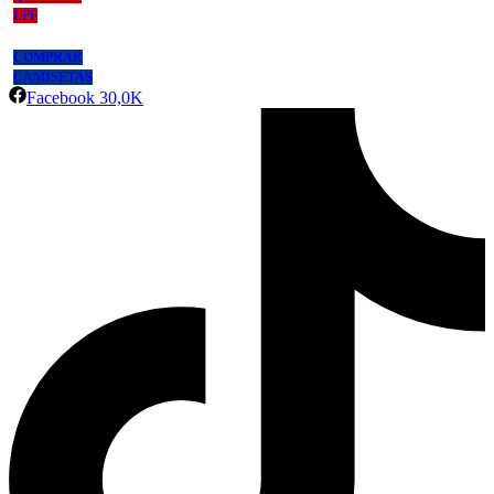
LPF
COMPRAR
CAMISETAS
Facebook
30,0K