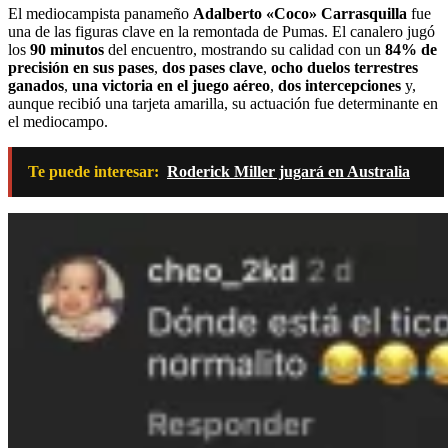
El mediocampista panameño
Adalberto «Coco» Carrasquilla
fue
una de las figuras clave en la remontada de Pumas. El canalero jugó
los
90 minutos
del encuentro, mostrando su calidad con un
84% de
precisión en sus pases
,
dos pases clave
,
ocho duelos terrestres
ganados
,
una victoria en el juego aéreo
,
dos intercepciones
y,
aunque recibió una tarjeta amarilla, su actuación fue determinante en
el mediocampo.
Te puede interesar:
Roderick Miller jugará en Australia