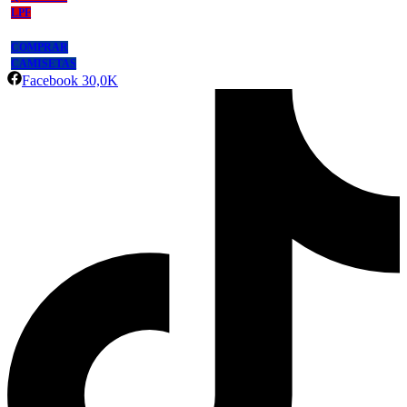
LPF
COMPRAR
CAMISETAS
Facebook
30,0K