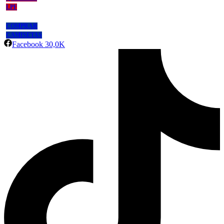
LPF
COMPRAR
CAMISETAS
Facebook
30,0K