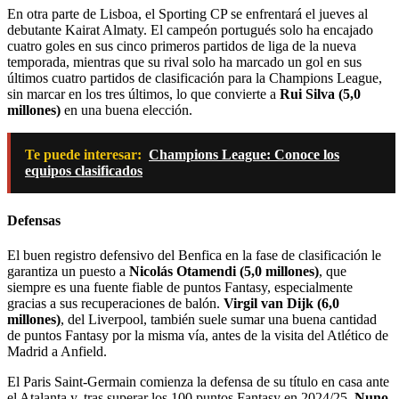
En otra parte de Lisboa, el Sporting CP se enfrentará el jueves al
debutante Kairat Almaty. El campeón portugués solo ha encajado
cuatro goles en sus cinco primeros partidos de liga de la nueva
temporada, mientras que su rival solo ha marcado un gol en sus
últimos cuatro partidos de clasificación para la Champions League,
sin marcar en los tres últimos, lo que convierte a
Rui Silva (5,0
millones)
en una buena elección.
Te puede interesar:
Champions League: Conoce los
equipos clasificados
Defensas
El buen registro defensivo del Benfica en la fase de clasificación le
garantiza un puesto a
Nicolás Otamendi (5,0 millones)
, que
siempre es una fuente fiable de puntos Fantasy, especialmente
gracias a sus recuperaciones de balón.
Virgil van Dijk (6,0
millones)
, del Liverpool, también suele sumar una buena cantidad
de puntos Fantasy por la misma vía, antes de la visita del Atlético de
Madrid a Anfield.
El Paris Saint-Germain comienza la defensa de su título en casa ante
el Atalanta y, tras superar los 100 puntos Fantasy en 2024/25,
Nuno