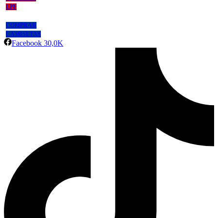
LPF
COMPRAR
CAMISETAS
Facebook
30,0K