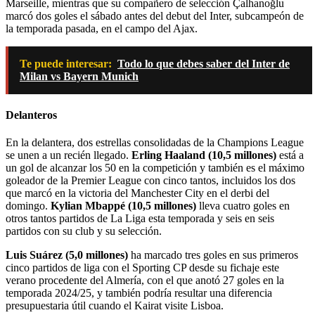
Marseille, mientras que su compañero de selección Çalhanoğlu
marcó dos goles el sábado antes del debut del Inter, subcampeón de
la temporada pasada, en el campo del Ajax.
Te puede interesar:
Todo lo que debes saber del Inter de
Milan vs Bayern Munich
Delanteros
En la delantera, dos estrellas consolidadas de la Champions League
se unen a un recién llegado.
Erling Haaland (10,5 millones)
está a
un gol de alcanzar los 50 en la competición y también es el máximo
goleador de la Premier League con cinco tantos, incluidos los dos
que marcó en la victoria del Manchester City en el derbi del
domingo.
Kylian Mbappé (10,5 millones)
lleva cuatro goles en
otros tantos partidos de La Liga esta temporada y seis en seis
partidos con su club y su selección.
Luis Suárez (5,0 millones)
ha marcado tres goles en sus primeros
cinco partidos de liga con el Sporting CP desde su fichaje este
verano procedente del Almería, con el que anotó 27 goles en la
temporada 2024/25, y también podría resultar una diferencia
presupuestaria útil cuando el Kairat visite Lisboa.