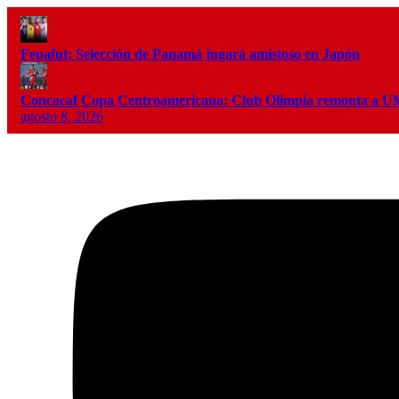
Fepafut: Selección de Panamá jugará amistoso en Japón
Concacaf Copa Centroamericana: Club Olimpia remonta a
agosto 8, 2026