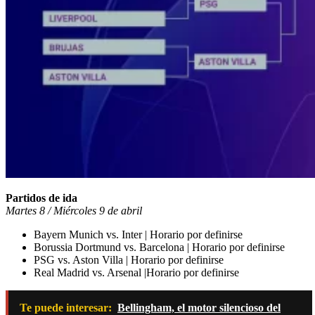
Partidos de ida
Martes 8 / Miércoles 9 de abril
Bayern Munich vs. Inter | Horario por definirse
Borussia Dortmund vs. Barcelona | Horario por definirse
PSG vs. Aston Villa | Horario por definirse
Real Madrid vs. Arsenal |Horario por definirse
Te puede interesar:
Bellingham, el motor silencioso del