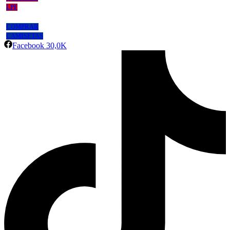
LPF
COMPRAR
CAMISETAS
Facebook
30,0K