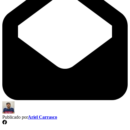
Publicado por
Ariel Carrasco