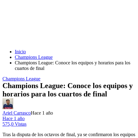
Inicio
Champions League
Champions League: Conoce los equipos y horarios para los
cuartos de final
Champions League
Champions League: Conoce los equipos y
horarios para los cuartos de final
Ariel Carrasco
Hace 1 año
Hace 1 año
575,0 Vistas
Tras la disputa de los octavos de final, ya se confirmaron los equipos