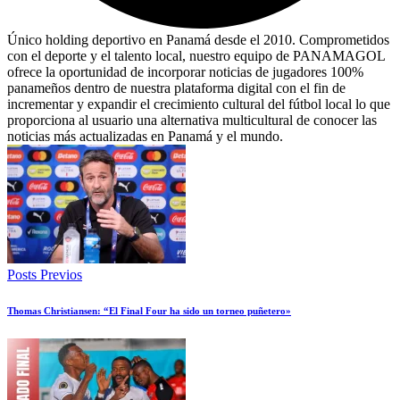
Único holding deportivo en Panamá desde el 2010. Comprometidos
con el deporte y el talento local, nuestro equipo de PANAMAGOL
ofrece la oportunidad de incorporar noticias de jugadores 100%
panameños dentro de nuestra plataforma digital con el fin de
incrementar y expandir el crecimiento cultural del fútbol local lo que
proporciona al usuario una alternativa multicultural de conocer las
noticias más actualizadas en Panamá y el mundo.
Posts Previos
Thomas Christiansen: “El Final Four ha sido un torneo puñetero»