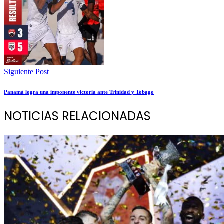
Siguiente Post
Panamá logra una imponente victoria ante Trinidad y Tobago
NOTICIAS RELACIONADAS