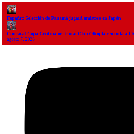
Fepafut: Selección de Panamá jugará amistoso en Japón
Concacaf Copa Centroamericana: Club Olimpia remonta a
agosto 7, 2026