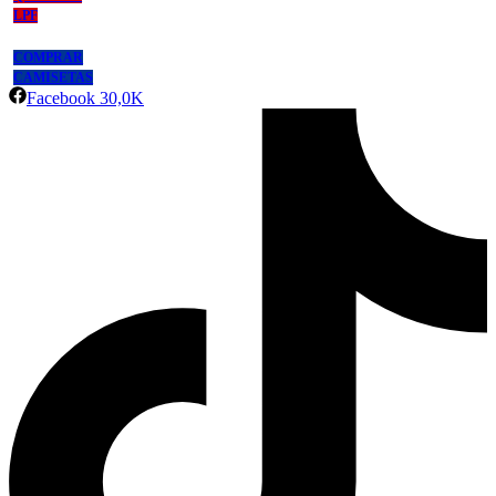
LPF
COMPRAR
CAMISETAS
Facebook
30,0K