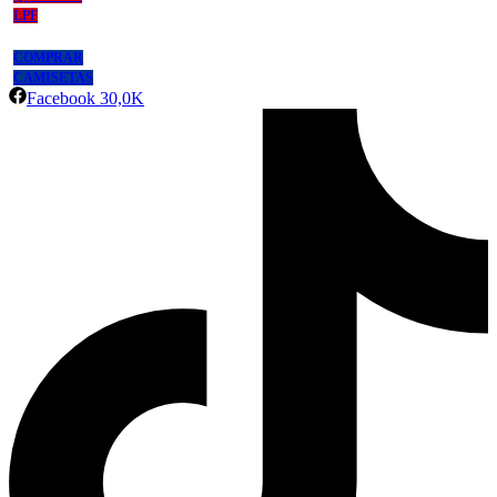
LPF
COMPRAR
CAMISETAS
Facebook
30,0K