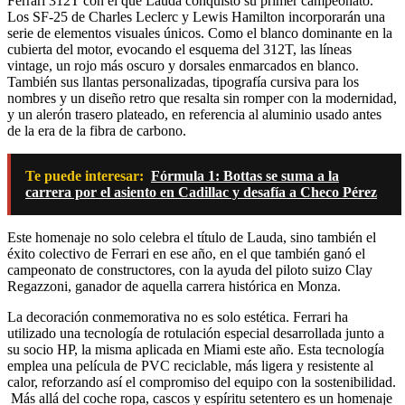
Ferrari 312T con el que Lauda conquistó su primer campeonato.
Los SF-25 de Charles Leclerc y Lewis Hamilton incorporarán una
serie de elementos visuales únicos. Como el blanco dominante en la
cubierta del motor, evocando el esquema del 312T, las líneas
vintage, un rojo más oscuro y dorsales enmarcados en blanco.
También sus llantas personalizadas, tipografía cursiva para los
nombres y un diseño retro que resalta sin romper con la modernidad,
y un alerón trasero plateado, en referencia al aluminio usado antes
de la era de la fibra de carbono.
Te puede interesar:
Fórmula 1: Bottas se suma a la
carrera por el asiento en Cadillac y desafía a Checo Pérez
Este homenaje no solo celebra el título de Lauda, sino también el
éxito colectivo de Ferrari en ese año, en el que también ganó el
campeonato de constructores, con la ayuda del piloto suizo Clay
Regazzoni, ganador de aquella carrera histórica en Monza.
La decoración conmemorativa no es solo estética. Ferrari ha
utilizado una tecnología de rotulación especial desarrollada junto a
su socio HP, la misma aplicada en Miami este año. Esta tecnología
emplea una película de PVC reciclable, más ligera y resistente al
calor, reforzando así el compromiso del equipo con la sostenibilidad.
Más allá del coche ropa, cascos y espíritu setentero es un homenaje