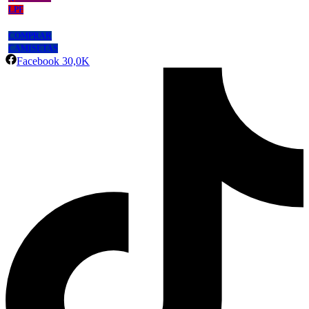
LPF
COMPRAR
CAMISETAS
Facebook
30,0K