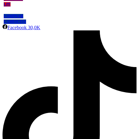
LPF
COMPRAR
CAMISETAS
Facebook
30,0K