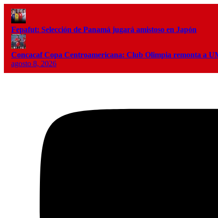
Fepafut: Selección de Panamá jugará amistoso en Japón
Concacaf Copa Centroamericana: Club Olimpia remonta a
agosto 8, 2026