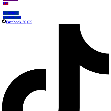
LPF
COMPRAR
CAMISETAS
Facebook
30,0K