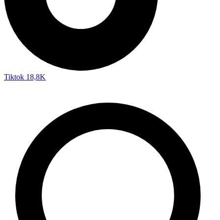
Tiktok
18,8K