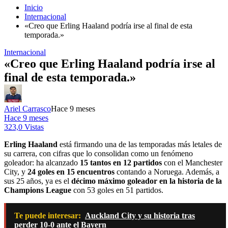
Inicio
Internacional
«Creo que Erling Haaland podría irse al final de esta
temporada.»
Internacional
«Creo que Erling Haaland podría irse al
final de esta temporada.»
Ariel Carrasco
Hace 9 meses
Hace 9 meses
323,0 Vistas
Erling Haaland
está firmando una de las temporadas más letales de
su carrera, con cifras que lo consolidan como un fenómeno
goleador: ha alcanzado
15 tantos en 12 partidos
con el Manchester
City, y
24 goles en 15 encuentros
contando a Noruega. Además, a
sus 25 años, ya es el
décimo máximo goleador en la historia de la
Champions League
con 53 goles en 51 partidos.
Te puede interesar:
Auckland City y su historia tras
perder 10-0 ante el Bayern