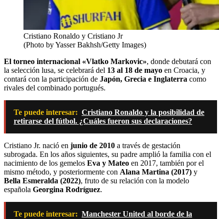
Cristiano Ronaldo y Cristiano Jr
(Photo by Yasser Bakhsh/Getty Images)
El torneo internacional «Vlatko Markovic»
, donde debutará con
la selección lusa, se celebrará del
13 al 18 de mayo
en Croacia, y
contará con la participación de
Japón, Grecia e Inglaterra
como
rivales del combinado portugués.
Te puede interesar:
Cristiano Ronaldo y la posibilidad de
retirarse del fútbol. ¿Cuáles fueron sus declaraciones?
Cristiano Jr. nació en
junio de 2010
a través de gestación
subrogada. En los años siguientes, su padre amplió la familia con el
nacimiento de los gemelos
Eva y Mateo
en 2017, también por el
mismo método, y posteriormente con
Alana Martina (2017)
y
Bella Esmeralda (2022)
, fruto de su relación con la modelo
española
Georgina Rodríguez
.
Te puede interesar:
Manchester United al borde de la