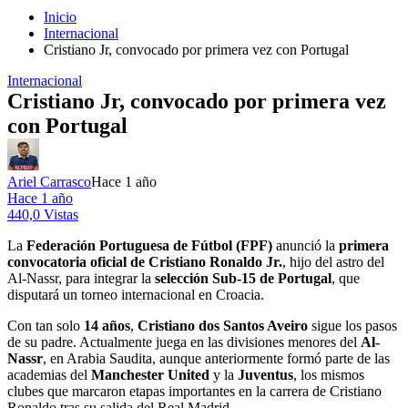
Inicio
Internacional
Cristiano Jr, convocado por primera vez con Portugal
Internacional
Cristiano Jr, convocado por primera vez
con Portugal
Ariel Carrasco
Hace 1 año
Hace 1 año
440,0 Vistas
La
Federación Portuguesa de Fútbol (FPF)
anunció la
primera
convocatoria oficial de Cristiano Ronaldo Jr.
, hijo del astro del
Al-Nassr, para integrar la
selección Sub-15 de Portugal
, que
disputará un torneo internacional en Croacia.
Con tan solo
14 años
,
Cristiano dos Santos Aveiro
sigue los pasos
de su padre. Actualmente juega en las divisiones menores del
Al-
Nassr
, en Arabia Saudita, aunque anteriormente formó parte de las
academias del
Manchester United
y la
Juventus
, los mismos
clubes que marcaron etapas importantes en la carrera de Cristiano
Ronaldo tras su salida del Real Madrid.