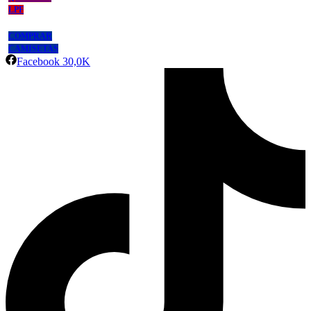
LPF
COMPRAR
CAMISETAS
Facebook
30,0K