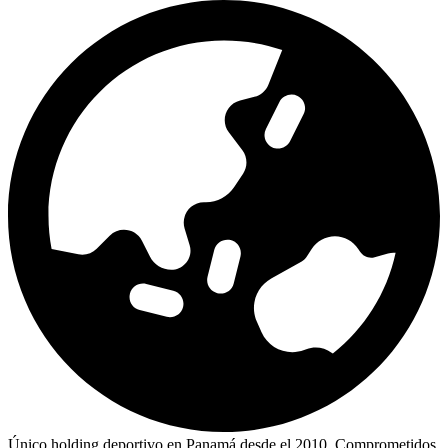
Único holding deportivo en Panamá desde el 2010. Comprometidos