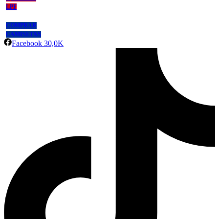
LPF
COMPRAR
CAMISETAS
Facebook
30,0K