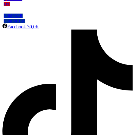
LPF
COMPRAR
CAMISETAS
Facebook
30,0K