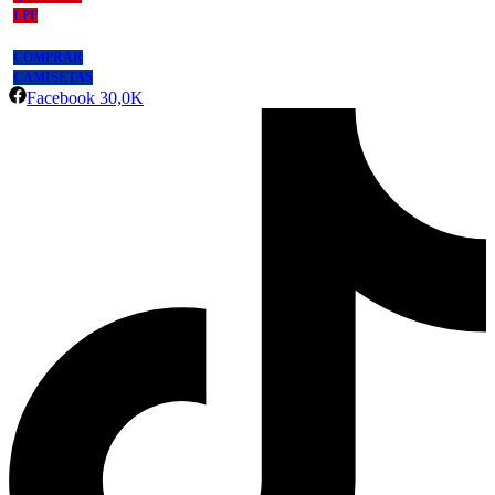
LPF
COMPRAR
CAMISETAS
Facebook
30,0K