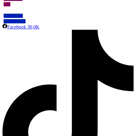
LPF
COMPRAR
CAMISETAS
Facebook
30,0K