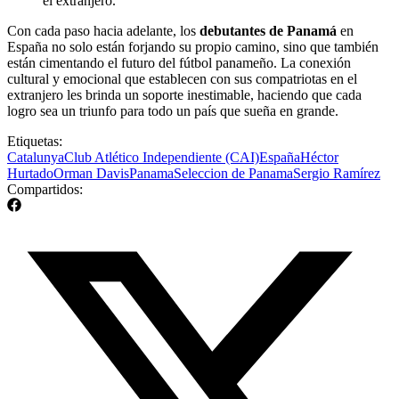
el extranjero.
Con cada paso hacia adelante, los
debutantes de Panamá
en
España no solo están forjando su propio camino, sino que también
están cimentando el futuro del fútbol panameño. La conexión
cultural y emocional que establecen con sus compatriotas en el
extranjero les brinda un soporte inestimable, haciendo que cada
logro sea un triunfo para todo un país que sueña en grande.
Etiquetas:
Catalunya
Club Atlético Independiente (CAI)
España
Héctor
Hurtado
Orman Davis
Panama
Seleccion de Panama
Sergio Ramírez
Compartidos: