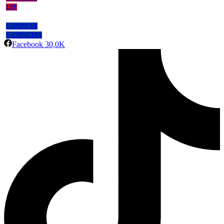
LPF
COMPRAR
CAMISETAS
Facebook
30,0K