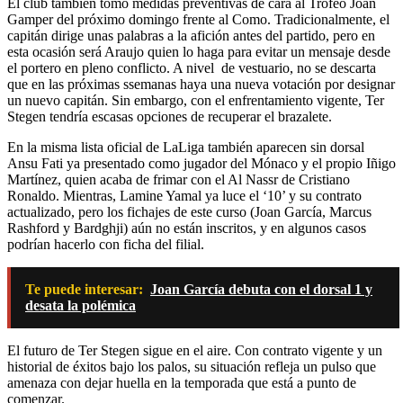
El club también tomó medidas preventivas de cara al Trofeo Joan
Gamper del próximo domingo frente al Como. Tradicionalmente, el
capitán dirige unas palabras a la afición antes del partido, pero en
esta ocasión será Araujo quien lo haga para evitar un mensaje desde
el portero en pleno conflicto. A nivel de vestuario, no se descarta
que en las próximas ssemanas haya una nueva votación por designar
un nuevo capitán. Sin embargo, con el enfrentamiento vigente, Ter
Stegen tendría escasas opciones de recuperar el brazalete.
En la misma lista oficial de LaLiga también aparecen sin dorsal
Ansu Fati ya presentado como jugador del Mónaco y el propio Iñigo
Martínez, quien acaba de frimar con el Al Nassr de Cristiano
Ronaldo. Mientras, Lamine Yamal ya luce el ‘10’ y su contrato
actualizado, pero los fichajes de este curso (Joan García, Marcus
Rashford y Bardghji) aún no están inscritos, y en algunos casos
podrían hacerlo con ficha del filial.
Te puede interesar:
Joan García debuta con el dorsal 1 y
desata la polémica
El futuro de Ter Stegen sigue en el aire. Con contrato vigente y un
historial de éxitos bajo los palos, su situación refleja un pulso que
amenaza con dejar huella en la temporada que está a punto de
comenzar.