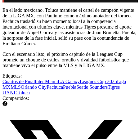
En el lado mexicano, Toluca mantiene el cartel de campeón vigente
de la LIGA MX, con Paulinho como máximo anotador del torneo.
Pachuca trasladó su buen momento local a la competencia
internacional con triunfos clave, mientras Tigres presume el aporte
goleador de Ángel Correa y las asistencias de Juan Brunetta. Puebla,
la sorpresa de la fase inicial, selló su pase con la contundencia de
Emiliano Gómez.
Con el escenario listo, el próximo capítulo de la Leagues Cup
promete un choque de estilos, orgullo y rivalidad futbolística que
mantiene vivo el pulso entre la MLS y la LIGA MX.
Etiquetas:
Cuartos de Final
Inter Miami
LA Galaxy
Leagues Cup 2025
Liga
MX
MLS
Orlando City
Pachuca
Puebla
Seatle Sounders
Tigres
UANL
Toluca
Compartidos: