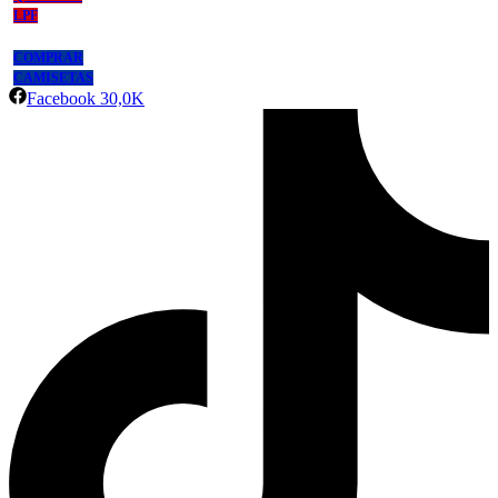
LPF
COMPRAR
CAMISETAS
Facebook
30,0K