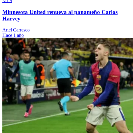
MLS
Minnesota United renueva al panameño Carlos
Harvey
Ariel Carrasco
Hace 1 año