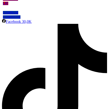
LPF
COMPRAR
CAMISETAS
Facebook
30,0K