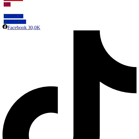
LPF
COMPRAR
CAMISETAS
Facebook
30,0K