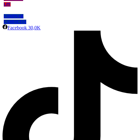
LPF
COMPRAR
CAMISETAS
Facebook
30,0K