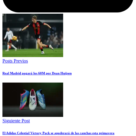
Posts Previos
Real Madrid pagará los 60M por Dean Huijsen
Siguiente Post
El Adidas Celestial Victory Pack se apoderará de las canchas esta primavera