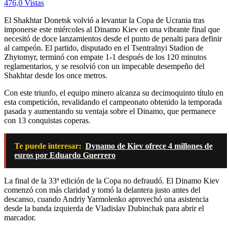
476,0 Vistas
El Shakhtar Donetsk volvió a levantar la Copa de Ucrania tras
imponerse este miércoles al Dinamo Kiev en una vibrante final que
necesitó de doce lanzamientos desde el punto de penalti para definir
al campeón. El partido, disputado en el Tsentralnyi Stadion de
Zhytomyr, terminó con empate 1-1 después de los 120 minutos
reglamentarios, y se resolvió con un impecable desempeño del
Shakhtar desde los once metros.
Con este triunfo, el equipo minero alcanza su decimoquinto título en
esta competición, revalidando el campeonato obtenido la temporada
pasada y aumentando su ventaja sobre el Dinamo, que permanece
con 13 conquistas coperas.
Te puede interesar:
Dynamo de Kiev ofrece 4 millones de
euros por Eduardo Guerrero
La final de la 33ª edición de la Copa no defraudó. El Dinamo Kiev
comenzó con más claridad y tomó la delantera justo antes del
descanso, cuando Andriy Yarmolenko aprovechó una asistencia
desde la banda izquierda de Vladislav Dubinchak para abrir el
marcador.