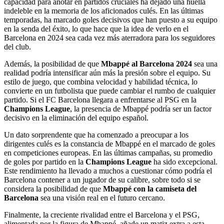
capacidad para anotar en partidos cruciales ha dejado una huella
indeleble en la memoria de los aficionados culés. En las últimas
temporadas, ha marcado goles decisivos que han puesto a su equipo
en la senda del éxito, lo que hace que la idea de verlo en el
Barcelona en 2024 sea cada vez más aterradora para los seguidores
del club.
Además, la posibilidad de que
Mbappé al Barcelona 2024
sea una
realidad podría intensificar aún más la presión sobre el equipo. Su
estilo de juego, que combina velocidad y habilidad técnica, lo
convierte en un futbolista que puede cambiar el rumbo de cualquier
partido. Si el FC Barcelona llegara a enfrentarse al PSG en la
Champions League
, la presencia de Mbappé podría ser un factor
decisivo en la eliminación del equipo español.
Un dato sorprendente que ha comenzado a preocupar a los
dirigentes culés es la constancia de Mbappé en el marcado de goles
en competiciones europeas. En las últimas campañas, su promedio
de goles por partido en la
Champions League
ha sido excepcional.
Este rendimiento ha llevado a muchos a cuestionar cómo podría el
Barcelona contener a un jugador de su calibre, sobre todo si se
considera la posibilidad de que
Mbappé con la camiseta del
Barcelona
sea una visión real en el futuro cercano.
Finalmente, la creciente rivalidad entre el Barcelona y el PSG,
alimentada por la figura de Mbappé, añade un matiz extra a esta