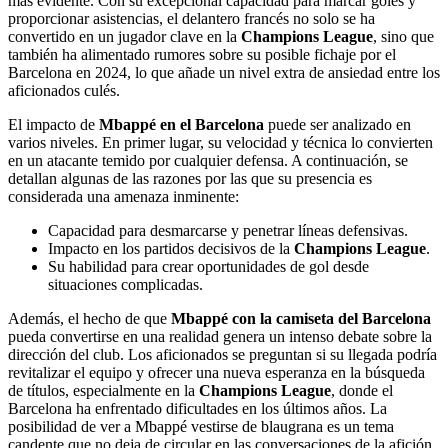
más evidente. Con su excepcional capacidad para marcar goles y
proporcionar asistencias, el delantero francés no solo se ha
convertido en un jugador clave en la
Champions League
, sino que
también ha alimentado rumores sobre su posible fichaje por el
Barcelona en 2024, lo que añade un nivel extra de ansiedad entre los
aficionados culés.
El impacto de
Mbappé en el Barcelona
puede ser analizado en
varios niveles. En primer lugar, su velocidad y técnica lo convierten
en un atacante temido por cualquier defensa. A continuación, se
detallan algunas de las razones por las que su presencia es
considerada una amenaza inminente:
Capacidad para desmarcarse y penetrar líneas defensivas.
Impacto en los partidos decisivos de la
Champions League
.
Su habilidad para crear oportunidades de gol desde
situaciones complicadas.
Además, el hecho de que
Mbappé con la camiseta del Barcelona
pueda convertirse en una realidad genera un intenso debate sobre la
dirección del club. Los aficionados se preguntan si su llegada podría
revitalizar el equipo y ofrecer una nueva esperanza en la búsqueda
de títulos, especialmente en la
Champions League
, donde el
Barcelona ha enfrentado dificultades en los últimos años. La
posibilidad de ver a Mbappé vestirse de blaugrana es un tema
candente que no deja de circular en las conversaciones de la afición.