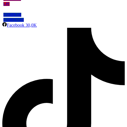
LPF
COMPRAR
CAMISETAS
Facebook
30,0K