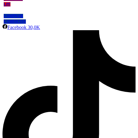
LPF
COMPRAR
CAMISETAS
Facebook
30,0K