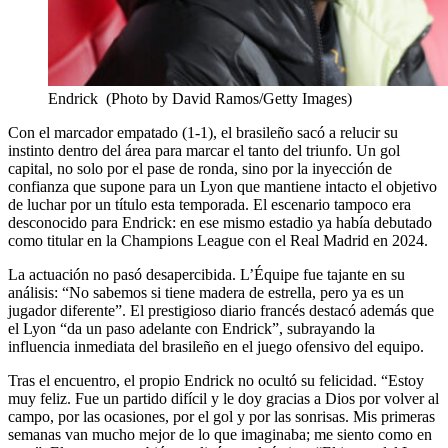
Endrick (Photo by David Ramos/Getty Images)
Con el marcador empatado (1-1), el brasileño sacó a relucir su
instinto dentro del área para marcar el tanto del triunfo. Un gol
capital, no solo por el pase de ronda, sino por la inyección de
confianza que supone para un Lyon que mantiene intacto el objetivo
de luchar por un título esta temporada. El escenario tampoco era
desconocido para Endrick: en ese mismo estadio ya había debutado
como titular en la Champions League con el Real Madrid en 2024.
La actuación no pasó desapercibida. L’Équipe fue tajante en su
análisis: “No sabemos si tiene madera de estrella, pero ya es un
jugador diferente”. El prestigioso diario francés destacó además que
el Lyon “da un paso adelante con Endrick”, subrayando la
influencia inmediata del brasileño en el juego ofensivo del equipo.
Tras el encuentro, el propio Endrick no ocultó su felicidad. “Estoy
muy feliz. Fue un partido difícil y le doy gracias a Dios por volver al
campo, por las ocasiones, por el gol y por las sonrisas. Mis primeras
semanas van mucho mejor de lo que imaginaba; me siento como en