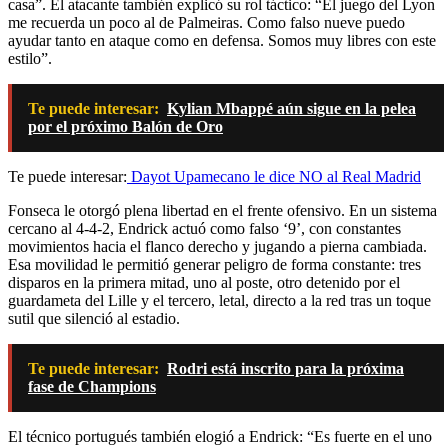
casa”. El atacante también explicó su rol táctico: “El juego del Lyon
me recuerda un poco al de Palmeiras. Como falso nueve puedo
ayudar tanto en ataque como en defensa. Somos muy libres con este
estilo”.
Te puede interesar:
Kylian Mbappé aún sigue en la pelea
por el próximo Balón de Oro
Te puede interesar:
Dayot Upamecano le dice NO al Real Madrid
Fonseca le otorgó plena libertad en el frente ofensivo. En un sistema
cercano al 4-4-2, Endrick actuó como falso ‘9’, con constantes
movimientos hacia el flanco derecho y jugando a pierna cambiada.
Esa movilidad le permitió generar peligro de forma constante: tres
disparos en la primera mitad, uno al poste, otro detenido por el
guardameta del Lille y el tercero, letal, directo a la red tras un toque
sutil que silenció al estadio.
Te puede interesar:
Rodri está inscrito para la próxima
fase de Champions
El técnico portugués también elogió a Endrick: “Es fuerte en el uno