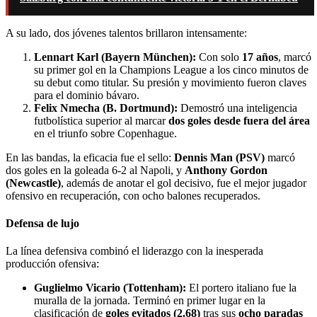
A su lado, dos jóvenes talentos brillaron intensamente:
Lennart Karl (Bayern München):
Con solo
17 años
, marcó
su primer gol en la Champions League a los cinco minutos de
su debut como titular. Su presión y movimiento fueron claves
para el dominio bávaro.
Felix Nmecha (B. Dortmund):
Demostró una inteligencia
futbolística superior al marcar
dos goles desde fuera del área
en el triunfo sobre Copenhague.
En las bandas, la eficacia fue el sello:
Dennis Man (PSV)
marcó
dos goles en la goleada 6-2 al Napoli, y
Anthony Gordon
(Newcastle)
, además de anotar el gol decisivo, fue el mejor jugador
ofensivo en recuperación, con ocho balones recuperados.
Defensa de lujo
La línea defensiva combinó el liderazgo con la inesperada
producción ofensiva:
Guglielmo Vicario (Tottenham):
El portero italiano fue la
muralla de la jornada. Terminó en primer lugar en la
clasificación de
goles evitados (2.68)
tras sus
ocho paradas