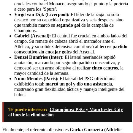
cruciales contra el Monaco, asegurando el punto y la portería
a cero para los ‘Spurs’.
Virgil van Dijk (Liverpool):
El líder de la zaga no solo
destacó por su capacidad organizativa y seis despejes, sino
que también marcó su
segundo gol
de la campaña de
Champions.
Gabriel (Arsenal):
El central fue crucial en ambos lados del
campo. Su remate de cabeza abrió el marcador ante el
Atlético, y su solidez defensiva contribuyó al
tercer partido
consecutivo sin encajar goles
del Arsenal.
Denzel Dumfries (Inter):
El lateral neerlandés repitió
anotación, marcando por segundo partido consecutivo, y
demostró ser un arma ofensiva al realizar
cinco centros
, la
mayor cantidad de la semana.
Nuno Mendes (Paris):
El lateral del PSG ofreció una
exhibición total:
marcó un gol y dio una asistencia
,
mostrando gran flexibilidad táctica y manejo inteligente del
balón.
Te puede interesar:
Champions: PSG y Manchester City
al borde la eliminación
Finalmente, el referente ofensivo es
Gorka Guruzeta (Athletic