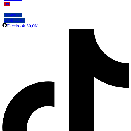
LPF
COMPRAR
CAMISETAS
Facebook
30,0K