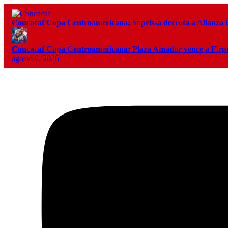
Concacaf Copa Centroamericana: Saprissa derrota a Alianza
Concacaf Copa Centroamericana: Plaza Amador vence a Firpo 
agosto 6, 2026