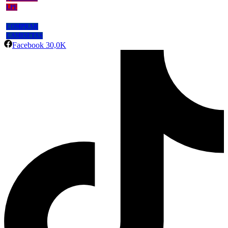
LPF
COMPRAR
CAMISETAS
Facebook
30,0K