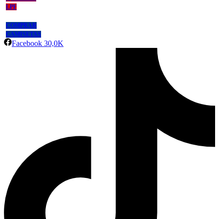
LPF
COMPRAR
CAMISETAS
Facebook
30,0K