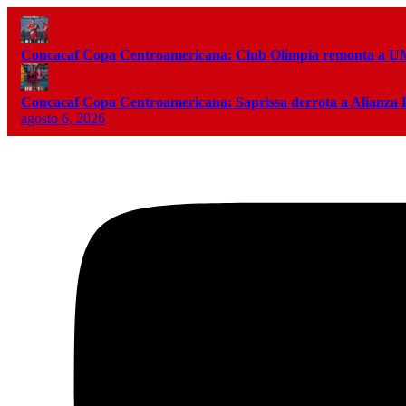
Concacaf Copa Centroamericana: Club Olimpia remonta a
Concacaf Copa Centroamericana: Saprissa derrota a Alianza
agosto 6, 2026