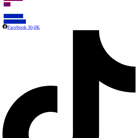
LPF
COMPRAR
CAMISETAS
Facebook
30,0K