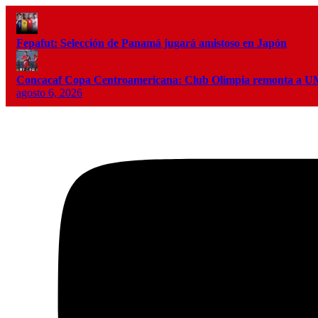
Fepafut: Selección de Panamá jugará amistoso en Japón
Concacaf Copa Centroamericana: Club Olimpia remonta a
agosto 6, 2026