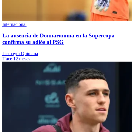
Internacional
La ausencia de Donnarumma en la Supercopa
confirma su adiós al PSG
Lismayra Quintana
Hace 12 meses