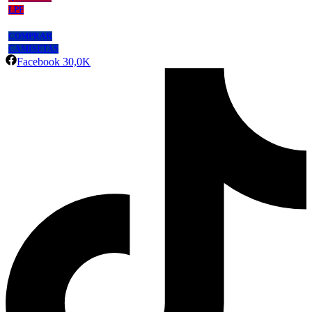
LPF
COMPRAR
CAMISETAS
Facebook
30,0K