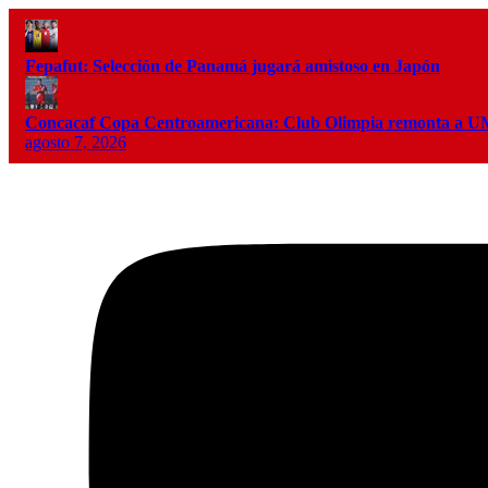
Fepafut: Selección de Panamá jugará amistoso en Japón
Concacaf Copa Centroamericana: Club Olimpia remonta a
agosto 7, 2026