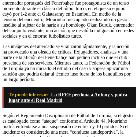
entrenador portugués del Fenerbahçe fue protagonista de un tenso
momento durante el clásico del fútbol turco, en el que su equipo
cayó por 1-2 ante el Galatasaray en Estambul. En medio de la
tensión del encuentro, Mourinho fue captado realizando un gesto
insólito al sujetar de la nariz a su homólogo Okan Buruk, entrenador
del conjunto visitante, una acción que desató la indignación en redes
sociales y en el entorno futbolístico turco.
Las imágenes del altercado se viralizaron rápidamente, y la acción
ha provocado una oleada de críticas. Exjugadores, analistas y una
parte de la afición del Fenerbahçe han pedido incluso que el club
prescinda de sus servicios. Mientras tanto, la Federación de Fútbol
de Turquía ya ha iniciado el estudio del caso y sopesa aplicar una
sanción que podría dejar al técnico luso fuera de los banquillos por
un largo período.
Te puede interesar:
La RFEF perdona a Antony y podrá
jugar ante el Real Madrid
Según el Reglamento Disciplinario de Fútbol de Turquía, si el gesto
es catalogado como “ataque” conforme al Artículo 44, Mourinho
podría enfrentarse a una suspensión de entre 5 y 10 partidos. Si el
incidente es considerado una mera “conducta antideportiva”, la