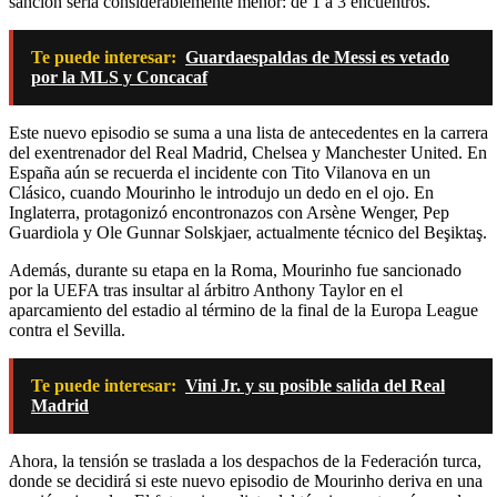
sanción sería considerablemente menor: de 1 a 3 encuentros.
Te puede interesar:
Guardaespaldas de Messi es vetado
por la MLS y Concacaf
Este nuevo episodio se suma a una lista de antecedentes en la carrera
del exentrenador del Real Madrid, Chelsea y Manchester United. En
España aún se recuerda el incidente con Tito Vilanova en un
Clásico, cuando Mourinho le introdujo un dedo en el ojo. En
Inglaterra, protagonizó encontronazos con Arsène Wenger, Pep
Guardiola y Ole Gunnar Solskjaer, actualmente técnico del Beşiktaş.
Además, durante su etapa en la Roma, Mourinho fue sancionado
por la UEFA tras insultar al árbitro Anthony Taylor en el
aparcamiento del estadio al término de la final de la Europa League
contra el Sevilla.
Te puede interesar:
Vini Jr. y su posible salida del Real
Madrid
Ahora, la tensión se traslada a los despachos de la Federación turca,
donde se decidirá si este nuevo episodio de Mourinho deriva en una