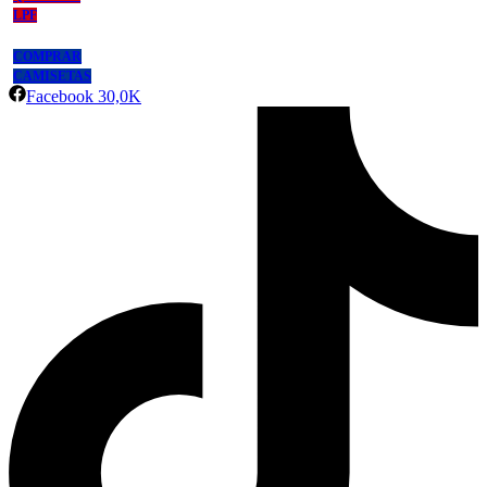
LPF
COMPRAR
CAMISETAS
Facebook
30,0K