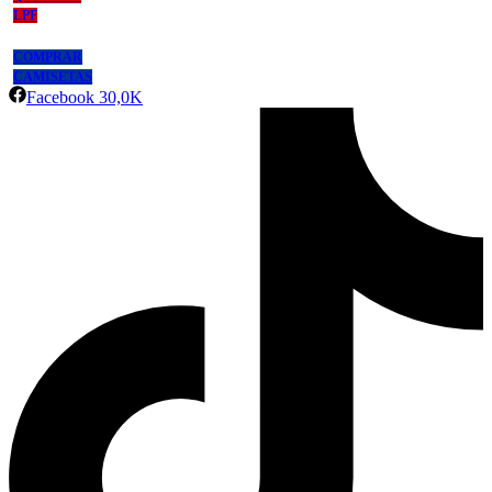
LPF
COMPRAR
CAMISETAS
Facebook
30,0K