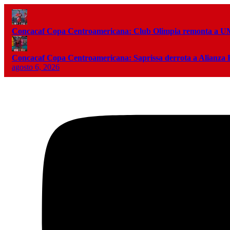
Concacaf Copa Centroamericana: Club Olimpia remonta a
Concacaf Copa Centroamericana: Saprissa derrota a Alianza
agosto 6, 2026