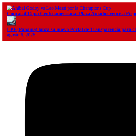
Concacaf Copa Centroamericana: Plaza Amador vence a Firpo 
LPF (Panamá) lanza su nuevo Portal de Transparencia para c
agosto 6, 2026