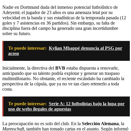
Nadie en Dortmund duda del inmenso potencial futbolístico de
Adeyemi; el jugador de 23 años es una amenaza letal por su
velocidad en la banda y sus estadísticas de la temporada pasada (12
goles y 7 asistencias en 36 partidos). Sin embargo, su falta de
disciplina fuera del campo ha generado una gran incertidumbre
sobre su futuro.
Te puede interesar:
Kylian Mbappé denuncia al PSG por
acoso
Inicialmente, la directiva del
BVB
estaba dispuesta a renovarle,
anticipando que su talento podría explotar y generar un traspaso
multimillonario. No obstante, el reciente escándalo ha cambiado la
perspectiva de la cúpula, que ya no ve tan claro retenerlo a toda
costa.
Te puede interesar:
Serie A: 12 futbolistas bajo la lupa por
uso de webs ilegales de apuestas
La preocupación no es solo del club. En la
Selección Alemana
, la
Mannschaft
, también han tomado cartas en el asunto. Según informó