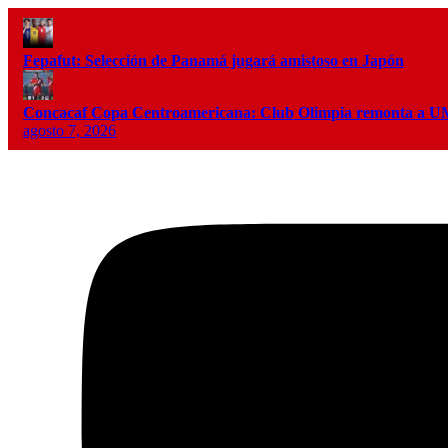
Fepafut: Selección de Panamá jugará amistoso en Japón
Concacaf Copa Centroamericana: Club Olimpia remonta a
agosto 7, 2026