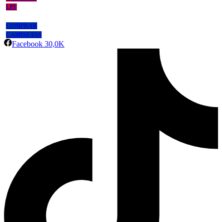
LPF
COMPRAR
CAMISETAS
Facebook
30,0K