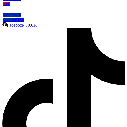
LPF
COMPRAR
CAMISETAS
Facebook
30,0K