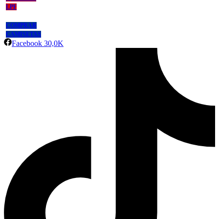
LPF
COMPRAR
CAMISETAS
Facebook
30,0K