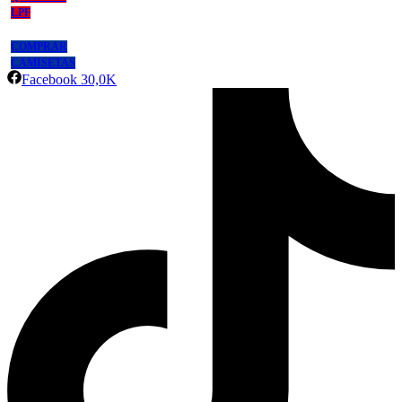
LPF
COMPRAR
CAMISETAS
Facebook
30,0K